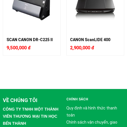
SCAN CANON DR-C225 II
CANON ScanLIDE 400
9,500,000 đ
2,900,000 đ
VỀ CHÚNG TÔI
CHÍNH SÁCH
Quy định và hình thức thanh
CÔNG TY TNHH MỘT THÀNH
toán
VIÊN THƯƠNG MẠI TIN HỌC
Chính sách vận chuyển, giao
BẾN THÀNH