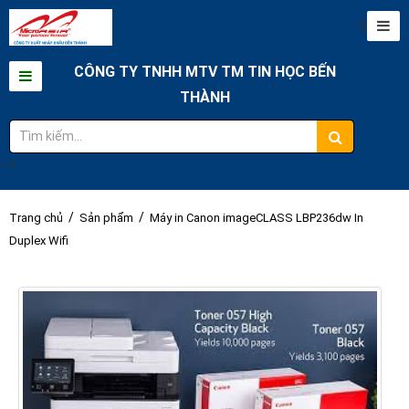
0
CÔNG TY TNHH MTV TM TIN HỌC BẾN
THÀNH
-->
/
/
Trang chủ
Sản phẩm
Máy in Canon imageCLASS LBP236dw In
Duplex Wifi