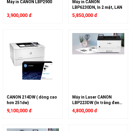
Máy in CANON LBP2900
Máy in CANON
LBP6230DN, In 2 mặt, LAN
3,900,000 đ
5,850,000 đ
CANON 214DW ( dòng cao
Máy in Laser CANON
hơn 251dw)
LBP223DW (In trắng đen
A4, 2 mặt tự động, Có in
9,100,000 đ
4,800,000 đ
Wifi, có cổng LAN)